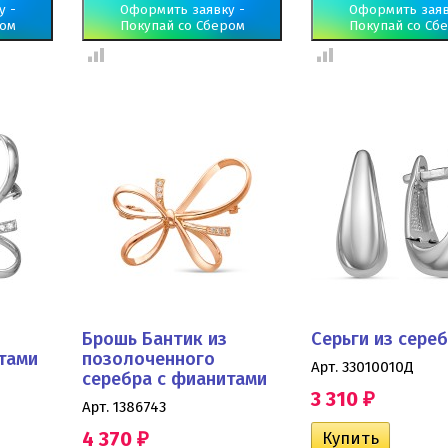
у -
Оформить заявку -
Оформить заяв
ром
Покупай со Сбером
Покупай со Сб
Брошь Бантик из
Серьги из сере
тами
позолоченного
Арт. 33010010Д
серебра с фианитами
3 310
₽
Арт. 1386743
4 370
₽