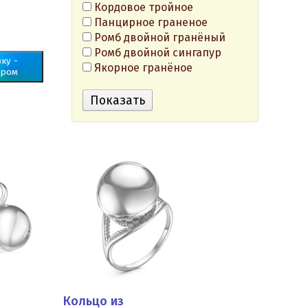
Кордовое тройное
Панцирное граненое
Ромб двойной гранёный
Ромб двойной сингапур
ку -
Якорное гранёное
ером
Кольцо из