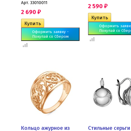
Арт. 33010011
2 590
₽
2 690
₽
Оформить заявк
Покупай со Сбе
Оформить заявку -
Покупай со Сбером
Кольцо ажурное из
Стильные серьги