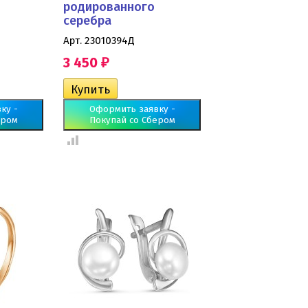
родированного
серебра
Арт. 23010394Д
3 450
₽
ку -
Оформить заявку -
ером
Покупай со Сбером