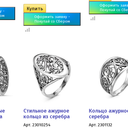
Оформить заяв
Покупай со Сб
у -
ром
Оформить заявку -
Покупай со Сбером
ые
Стильное ажурное
Кольцо ажурно
а
кольцо из серебра
серебра
Арт. 23010254
Арт. 2301132