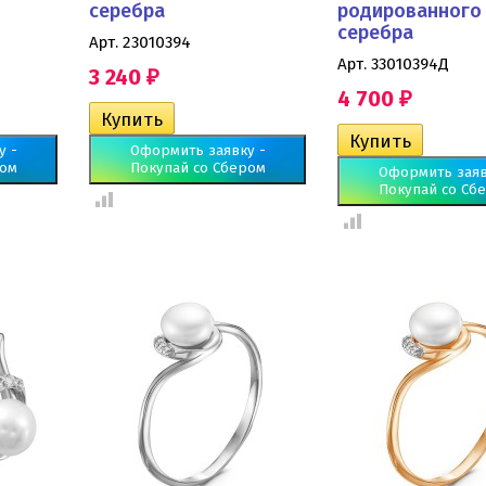
серебра
родированного
серебра
Арт. 23010394
Арт. 33010394Д
3 240
₽
4 700
₽
у -
Оформить заявку -
ром
Покупай со Сбером
Оформить заяв
Покупай со Сб