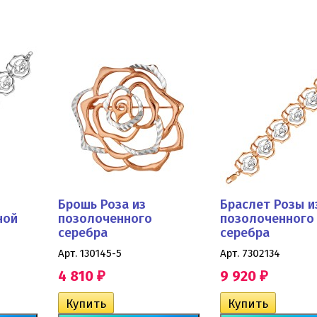
Брошь Роза из
Браслет Розы и
ной
позолоченного
позолоченного
серебра
серебра
Арт. 130145-5
Арт. 7302134
4 810
9 920
₽
₽