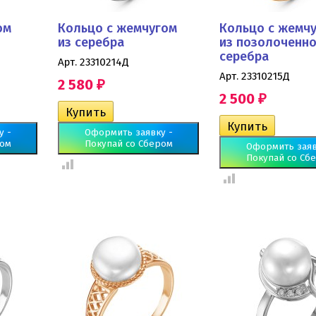
ом
Кольцо с жемчугом
Кольцо с жемч
из серебра
из позолоченн
серебра
Арт. 23310214Д
Арт. 23310215Д
2 580
₽
2 500
₽
у -
Оформить заявку -
ром
Покупай со Сбером
Оформить заяв
Покупай со Сб