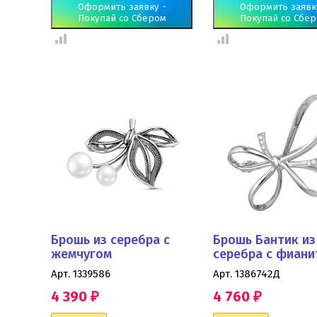
Оформить заявку -
Оформить заявк
Покупай со Сбером
Покупай со Сбе
Брошь из серебра с
Брошь Бантик из
жемчугом
серебра с фиани
Арт. 1339586
Арт. 1386742Д
4 390
4 760
₽
₽