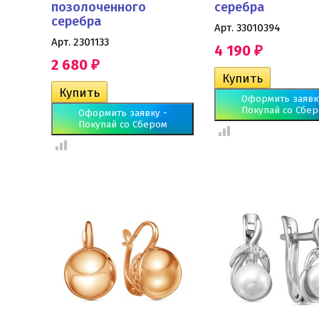
позолоченного
серебра
серебра
Арт. 33010394
Арт. 2301133
4 190
₽
2 680
₽
Оформить заявк
Покупай со Сбе
Оформить заявку -
Покупай со Сбером