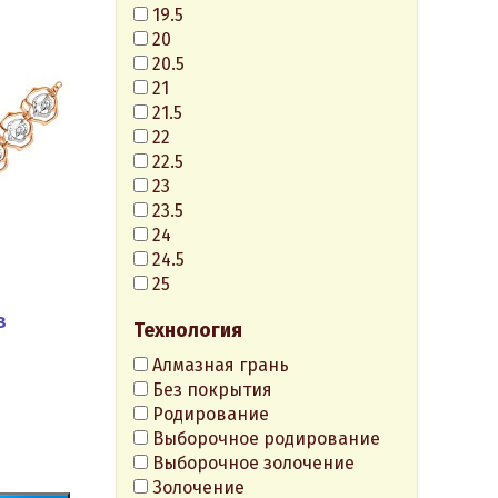
19.5
20
20.5
21
21.5
22
22.5
23
23.5
24
24.5
25
з
Технология
Алмазная грань
Без покрытия
Родирование
Выборочное родирование
Выборочное золочение
Золочение