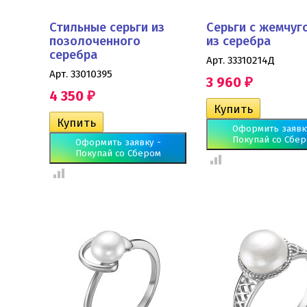
Стильные серьги из
Серьги с жемчуг
позолоченного
из серебра
серебра
Арт. 33310214Д
Арт. 33010395
3 960
₽
4 350
₽
Оформить заявк
Покупай со Сбе
Оформить заявку -
Покупай со Сбером