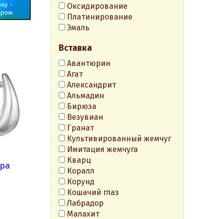
ку -
Оксидирование
ером
Платинирование
Эмаль
Вставка
Авантюрин
Агат
Александрит
Альмадин
Бирюза
Везувиан
Гранат
Культивированный жемчуг
Имитация жемчуга
Кварц
бра
Коралл
Корунд
Кошачий глаз
Лабрадор
Малахит