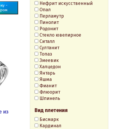
Нефрит искусственный
ку -
Опал
ером
Перламутр
Пинолит
Родонит
Стекло ювелирное
Ситалл
Султанит
Топаз
Змеевик
Халцедон
Янтарь
Яшма
Фианит
Флюорит
Шпинель
Вид плетения
е из
Бисмарк
Кардинал