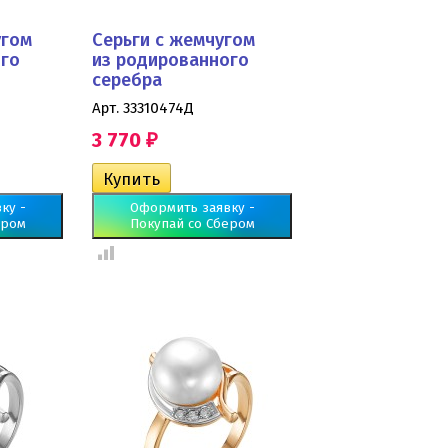
угом
Серьги с жемчугом
ого
из родированного
серебра
Арт. 33310474Д
3 770
₽
ку -
Оформить заявку -
ером
Покупай со Сбером