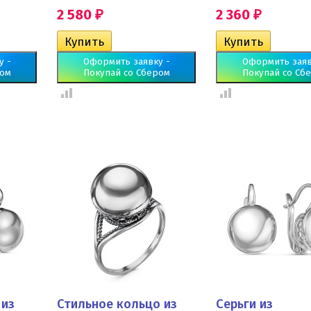
2 580
2 360
₽
₽
у -
Оформить заявку -
Оформить заяв
ром
Покупай со Сбером
Покупай со Сб
 из
Стильное кольцо из
Серьги из