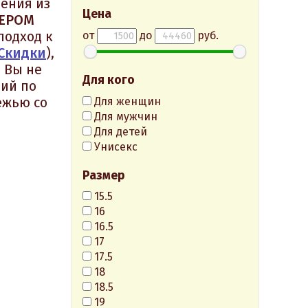
ения из
Цена
ЕРОМ
подход к
от
до
руб.
 Скидки
),
 Вы не
Для кого
лий по
ежью со
Для женщин
Для мужчин
Для детей
Унисекс
Размер
15.5
16
16.5
17
17.5
18
18.5
19