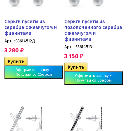
Серьги пусеты из
Серьги пусеты из
серебра с жемчугом и
позолоченного серебра
фианитами
с жемчугом и
фианитами
Арт. с33614512Д
Арт. с33614513
3 280
₽
3 150
₽
Оформить заявку -
Покупай со Сбером
Оформить заявку -
Покупай со Сбером