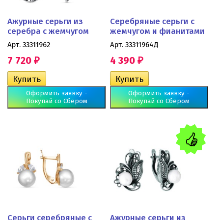
Ажурные серьги из
Серебряные серьги с
серебра с жемчугом
жемчугом и фианитами
Арт. 33311962
Арт. 33311964Д
7 720
4 390
₽
₽
Оформить заявку -
Оформить заявку -
Покупай со Сбером
Покупай со Сбером
Серьги серебряные с
Ажурные серьги из