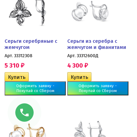
Серьги серебряные с
Серьги из серебра с
жемчугом
жемчугом и фианитами
Арт. 33312308
Арт. 33312600Д
5 310
4 300
₽
₽
Оформить заявку -
Оформить заявку -
Покупай со Сбером
Покупай со Сбером