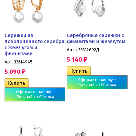
Сережки из
Серебряные сережки с
позолоченного серебра
фианитами и жемчугом
с жемчугом и
Арт. с33312692Д
фианитами
5 140
₽
Арт. 33614945
5 090
₽
Оформить заявку -
Покупай со Сбером
Оформить заявку -
Покупай со Сбером