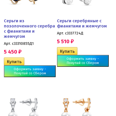
Серьги из
Серьги серебряные с
позолоченного серебра
фианитами и жемчугом
с фианитами и
Арт. с3337724Д
жемчугом
5 510
₽
Арт. с33310855Д1
5 450
₽
Оформить заявку -
Покупай со Сбером
Оформить заявку -
Покупай со Сбером