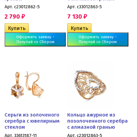
Арт. с23012862-5
Арт. с33012863-5
2 790
7 130
₽
₽
Оформить заявку -
Оформить заявку -
Покупай со Сбером
Покупай со Сбером
Серьги из золоченого
Кольцо ажурное из
серебра с ювелирным
позолоченного серебра
стеклом
с алмазной гранью
Арт. 33613187-11
Арт. с23012863-5