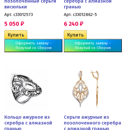
позолоченные серьги
серебра с алмазной
висюльки
гранью
Арт. с33012573
Арт. с33012862-5
5 050
6 240
₽
₽
Оформить заявку -
Оформить заявку -
Покупай со Сбером
Покупай со Сбером
Кольцо ажурное из
Серьги ажурные из
серебра с алмазной
позолоченного серебра
гранью
с алмазной гранью