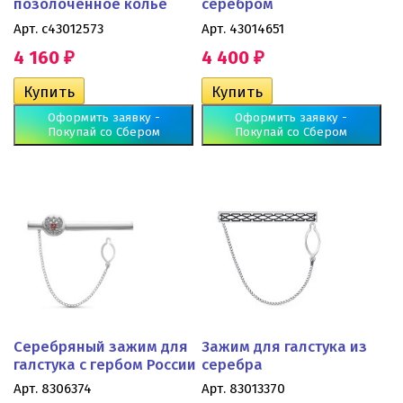
позолоченное колье
серебром
Арт. с43012573
Арт. 43014651
4 160
4 400
₽
₽
Оформить заявку -
Оформить заявку -
Покупай со Сбером
Покупай со Сбером
Серебряный зажим для
Зажим для галстука из
галстука с гербом России
серебра
Арт. 8306374
Арт. 83013370