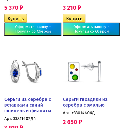
5 370
3 210
₽
₽
Оформить заявку -
Оформить заявку -
Покупай со Сбером
Покупай со Сбером
Серьги из серебра с
Серьги гвоздики из
вставками синий
серебра с эмалью
шнипель и фианиты
Арт. с33014406Д
Арт. 33811402Д4
2 650
₽
3 910
₽