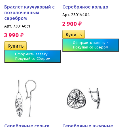
Браслет каучуковый с
Серебряное кольцо
позолоченным
Арт. 23014404
серебром
2 900
₽
Арт. 73014651
3 990
₽
Оформить заявку -
Покупай со Сбером
Оформить заявку -
Покупай со Сбером
Серебряные серьги
Серебряные ажурные