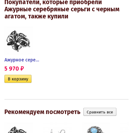
Покупатели, которые приобрели
Ажурные серебряные серьги с черным
агатом, также купили
 с...
Ажурное серебряное кольцо с...
5 970
₽
Рекомендуем посмотреть
 с...