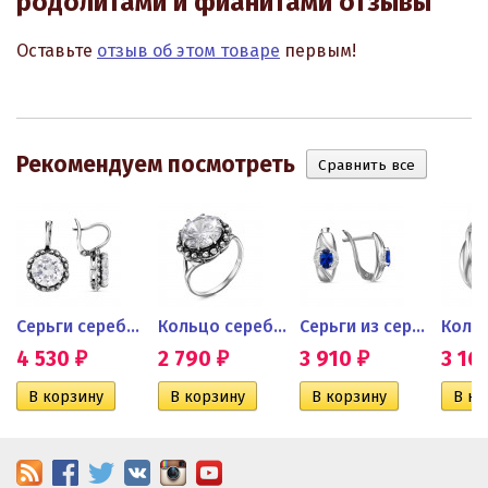
родолитами и фианитами отзывы
Оставьте
отзыв об этом товаре
первым!
Рекомендуем посмотреть
..
Серьги серебряные с крупным...
Кольцо серебряное с крупным...
Серьги из серебра с...
4 530
2 790
3 910
3 16
₽
₽
₽