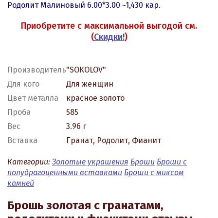
Родолит
Малиновый 6.00*3.00 ~1,430 кар.
Приобретите с максимальной выгодой см.
(
Скидки!
)
Производитель
"SOKOLOV"
Для кого
Для женщин
Цвет металла
красное золото
Проба
585
Вес
3.96 г
Вставка
Гранат, Родолит, Фианит
Категории:
Золотые украшения
Броши
Броши с
полудрагоценными вставками
Броши с миксом
камней
Брошь золотая с гранатами,