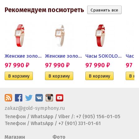
Рекомендуем посмотреть
OV для...
Женские золотые часы Diva с...
Женские золотые часы...
Часы SOKOLOV женские из...
97 990
97 990
97 990
97 
₽
₽
₽
zakaz@gold-symphony.ru
Телефон / WhatsApp / Viber /: +7 (905) 156-01-05
Телефон / WhatsApp / +7 (901) 331-01-61
Магазин
Фото