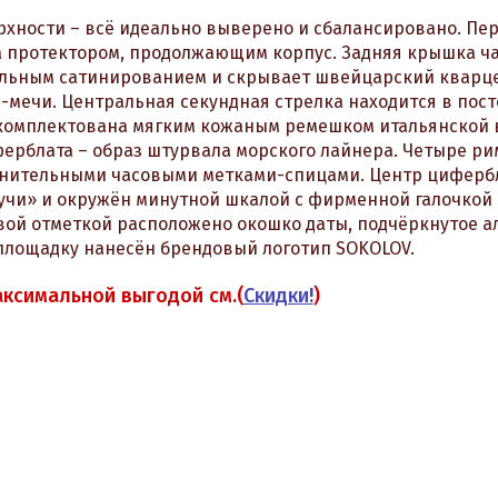
рхности – всё идеально выверено и сбалансировано. Пе
 протектором, продолжающим корпус. Задняя крышка ч
альным сатинированием и скрывает швейцарский кварц
-мечи. Центральная секундная стрелка находится в пос
укомплектована мягким кожаным ремешком итальянской
ерблата – образ штурвала морского лайнера. Четыре ри
лнительными часовыми метками-спицами. Центр циферб
чи» и окружён минутной шкалой с фирменной галочкой 
овой отметкой расположено окошко даты, подчёркнутое 
площадку нанесён брендовый логотип SOKOLOV.
аксимальной выгодой см.(
Скидки!
)