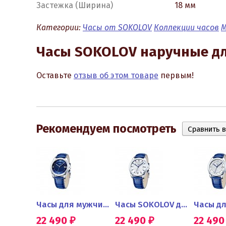
Застежка (Ширина)
18 мм
Категории:
Часы от SOKOLOV
Коллекции часов
М
Часы SOKOLOV наручные дл
Оставьте
отзыв об этом товаре
первым!
Рекомендуем посмотреть
Часы мужские из серебра...
Часы для мужчин из серебра
Часы SOKOLOV для мужчин из...
22 490
22 490
22 49
₽
₽