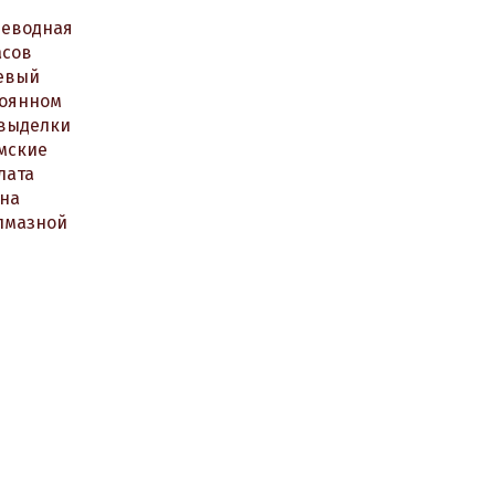
реводная
асов
евый
тоянном
 выделки
мские
лата
на
алмазной