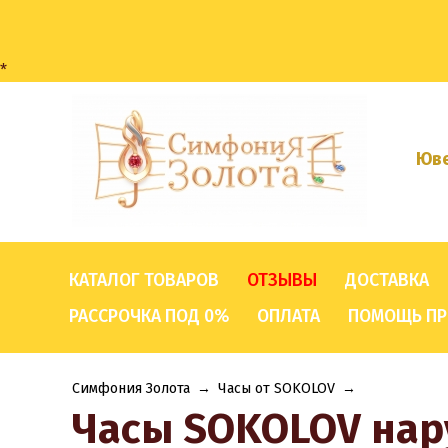
*
Юве
КАТАЛОГ ТОВАРОВ
ОТЗЫВЫ
ДОСТАВКА
РАССРОЧКА ПОД 0%
ОПЛАТА
ПОМОЩЬ ПР
Симфония Золота
→
Часы от SOKOLOV
→
Часы SOKOLOV нар