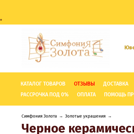
*
Юве
КАТАЛОГ ТОВАРОВ
ОТЗЫВЫ
ДОСТАВКА
РАССРОЧКА ПОД 0%
ОПЛАТА
ПОМОЩЬ ПР
Симфония Золота
→
Золотые украшения
→
Черное керамическ