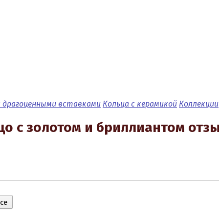
с драгоценными вставками
Кольца с керамикой
Коллекции
цо с золотом и бриллиантом отз