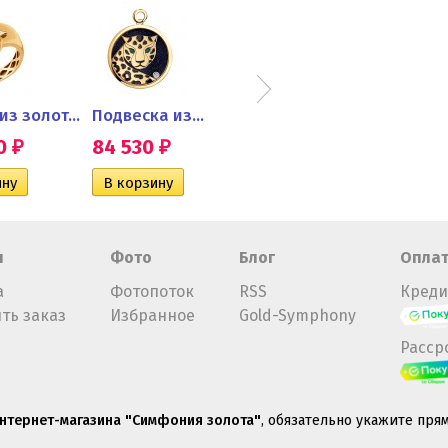
Кольцо из золота с...
Подвеска из...
Серьги из золота с...
50
84 530
126 870
86 
₽
₽
₽
н
Фото
Блог
Опла
а
Фотопоток
RSS
Креди
ть заказ
Избранное
Gold-Symphony
Расср
нтернет-магазина "Симфония золота"
, обязательно укажите пря