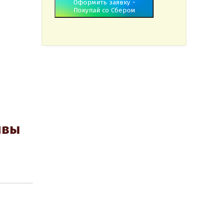
Оформить заявку -
Покупай со Сбером
ывы