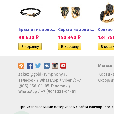
Обручальное кольцо с...
Браслет из золота с черными...
Серьги из золота с черными...
98 630
150 340
134 7
₽
₽
₽
Магази
zakaz@gold-symphony.ru
Корзин
Телефон / WhatsApp / Viber /: +7
Оформи
(905) 156-01-05 Телефон /
WhatsApp / +7 (901) 331-01-61
При использовании материалов с сайта
ювелирного И