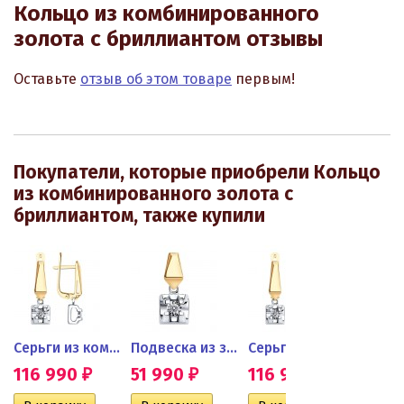
Кольцо из комбинированного
золота с бриллиантом отзывы
Оставьте
отзыв об этом товаре
первым!
Покупатели, которые приобрели Кольцо
из комбинированного золота с
бриллиантом, также купили
а с...
Серьги из комбинированного...
Подвеска из золота с...
Серьги из комбинированного...
116 990
51 990
116 990
51 9
₽
₽
₽