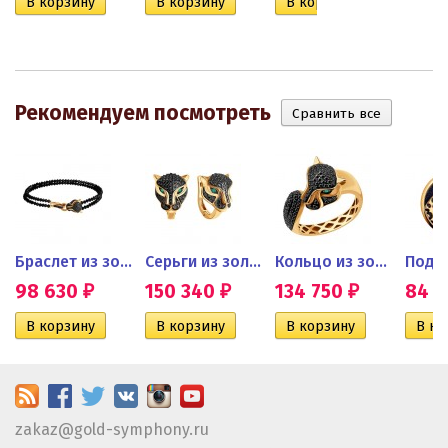
Рекомендуем посмотреть
ьцо с...
Браслет из золота с черными...
Серьги из золота с черными...
Кольцо из золота с...
Подве
98 630
150 340
134 750
84 
₽
₽
₽
zakaz@gold-symphony.ru