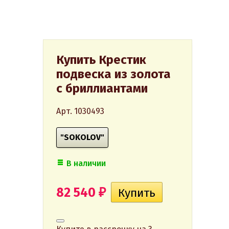
Купить Крестик
подвеска из золота
с бриллиантами
Арт. 1030493
"SOKOLOV"
В наличии
82 540
₽