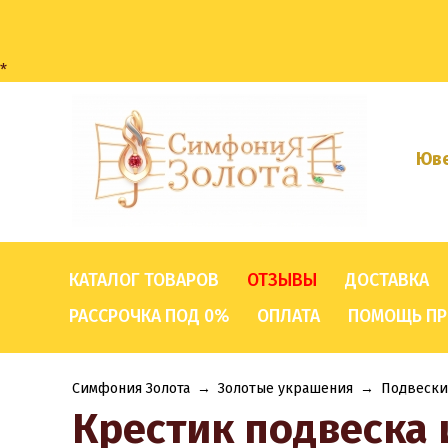
*
Юве
КАТАЛОГ ТОВАРОВ
ОТЗЫВЫ
ДОСТАВКА
РАССРОЧКА ПОД 0%
ОПЛАТА
ПОМОЩЬ ПР
Симфония Золота
→
Золотые украшения
→
Подвески
Крестик подвеска 