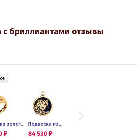
а с бриллиантами отзывы
Кольцо из золота с...
Подвеска из...
Серьги из золота с...
50
84 530
126 870
86 
₽
₽
₽