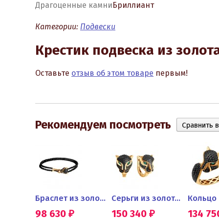
Драгоценные камни
Бриллиант
Категории:
Подвески
Крестик подвеска из золот
Оставьте
отзыв об этом товаре
первым!
Рекомендуем посмотреть
Обручальное кольцо с...
Браслет из золота с черными...
Серьги из золота с черными...
98 630
150 340
134 7
₽
₽
₽