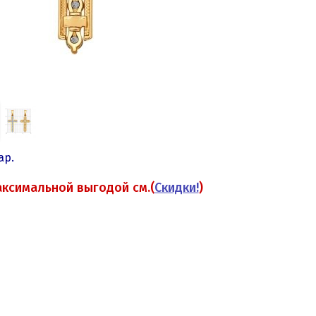
кар
.
аксимальной выгодой см.(
Скидки!
)