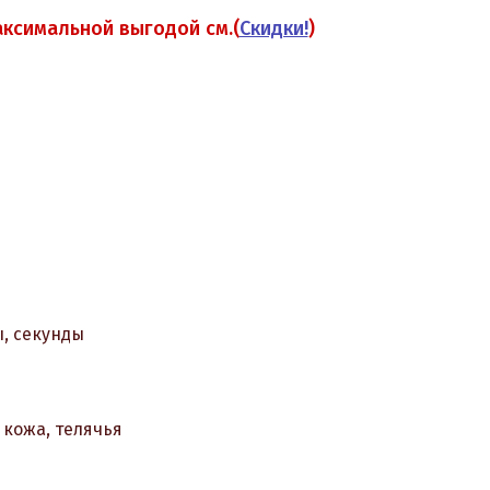
аксимальной выгодой см.(
Скидки!
)
ы, секунды
 кожа, телячья