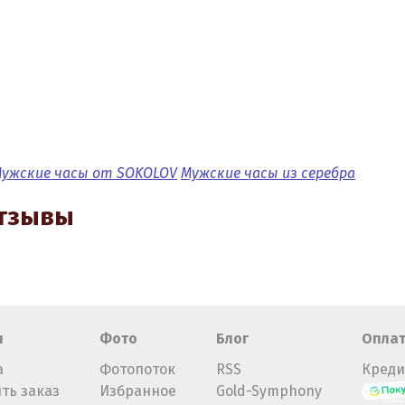
ужские часы от SOKOLOV
Мужские часы из серебра
отзывы
н
Фото
Блог
Опла
а
Фотопоток
RSS
Креди
ть заказ
Избранное
Gold-Symphony