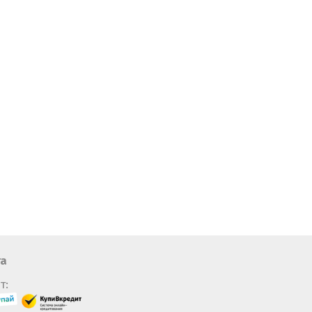
та
т: