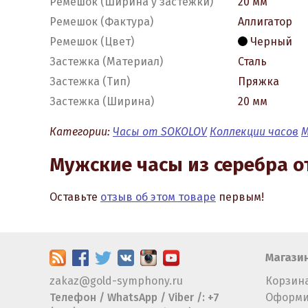
Ремешок (Ширина у застежки)
20 мм
Ремешок (Фактура)
Аллигатор
Ремешок (Цвет)
Черный
Застежка (Материал)
Сталь
Застежка (Тип)
Пряжка
Застежка (Ширина)
20 мм
Категории:
Часы от SOKOLOV
Коллекции часов
М
Мужские часы из серебра 
Оставьте
отзыв об этом товаре
первым!
Магази
zakaz@gold-symphony.ru
Корзин
Телефон / WhatsApp / Viber /: +7
Оформи