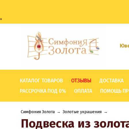
*
Юве
КАТАЛОГ ТОВАРОВ
ОТЗЫВЫ
ДОСТАВКА
РАССРОЧКА ПОД 0%
ОПЛАТА
ПОМОЩЬ ПР
Симфония Золота
→
Золотые украшения
→
Подвеска из золот