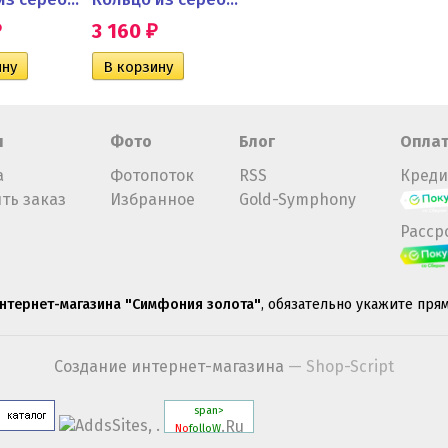
3 160
4 620
4 27
₽
₽
₽
н
Фото
Блог
Опла
а
Фотопоток
RSS
Креди
ть заказ
Избранное
Gold-Symphony
Расср
нтернет-магазина "Симфония золота"
, обязательно укажите пря
Создание интернет-магазина
— Shop-Script
span>
.Ru
No
folloW