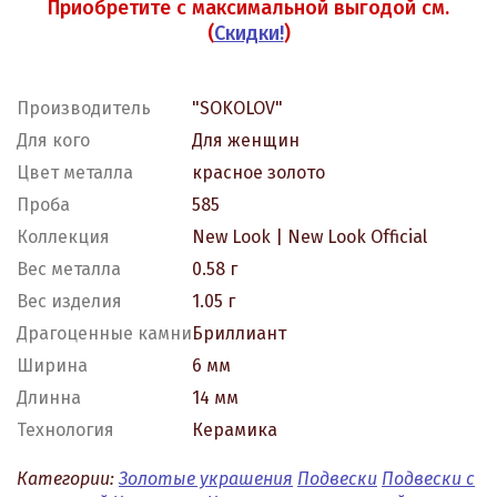
Приобретите с максимальной выгодой см.
(
Скидки!
)
Производитель
"SOKOLOV"
Для кого
Для женщин
Цвет металла
красное золото
Проба
585
Коллекция
New Look | New Look Official
Вес металла
0.58 г
Вес изделия
1.05 г
Драгоценные камни
Бриллиант
Ширина
6 мм
Длинна
14 мм
Технология
Керамика
Категории:
Золотые украшения
Подвески
Подвески с