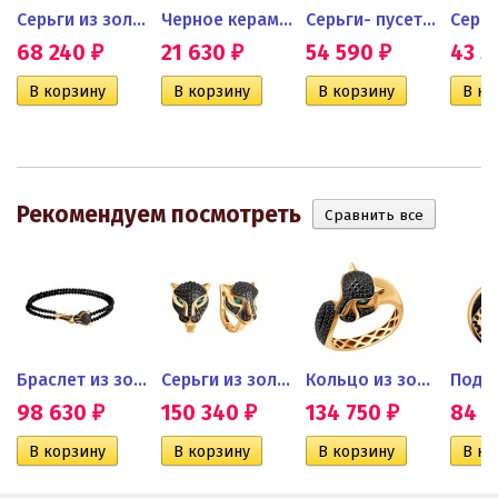
браслет...
Серьги из золота с...
Черное керамическое кольцо...
Серьги- пусеты из золота с...
68 240
21 630
54 590
43 
₽
₽
₽
Рекомендуем посмотреть
ьцо с...
Браслет из золота с черными...
Серьги из золота с черными...
Кольцо из золота с...
Подве
98 630
150 340
134 750
84 
₽
₽
₽