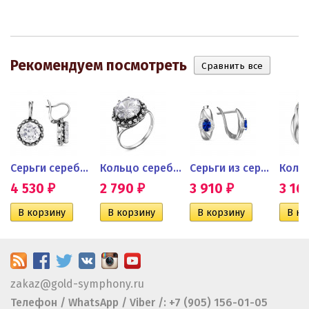
Рекомендуем посмотреть
..
Серьги серебряные с крупным...
Кольцо серебряное с крупным...
Серьги из серебра с...
4 530
2 790
3 910
3 16
₽
₽
₽
zakaz@gold-symphony.ru
Телефон / WhatsApp / Viber /: +7 (905) 156-01-05