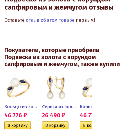
сапфировым и жемчугом отзывы
Оставьте
отзыв об этом товаре
первым!
Покупатели, которые приобрели
Подвеска из золота с корундом
сапфировым и жемчугом, также купили
..
Кольцо из золота с...
Серьги из золота с...
Кольцо из золота с...
46 776
26 490
46 776
26 
₽
₽
₽