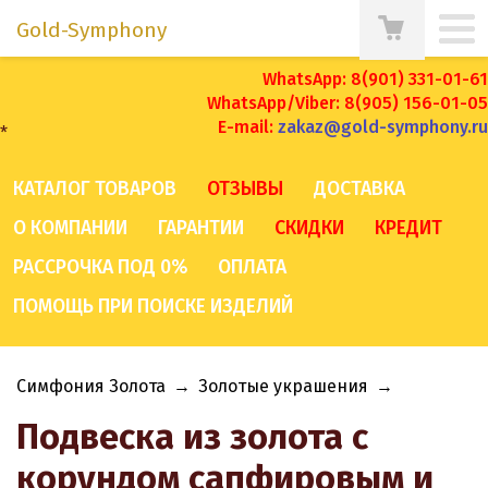
Gold-Symphony
WhatsApp: 8(901) 331-01-61
WhatsApp/Viber: 8(905) 156-01-05
E-mail:
zakaz@gold-symphony.ru
*
КАТАЛОГ ТОВАРОВ
ОТЗЫВЫ
ДОСТАВКА
О КОМПАНИИ
ГАРАНТИИ
СКИДКИ
КРЕДИТ
РАССРОЧКА ПОД 0%
ОПЛАТА
ПОМОЩЬ ПРИ ПОИСКЕ ИЗДЕЛИЙ
Симфония Золота
→
Золотые украшения
→
Подвеска из золота с
корундом сапфировым и