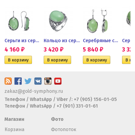
аслет...
Серьги из серебра с нефритом
Кольцо из серебра с нефритом
Серебряные серьги с...
4 160
3 420
5 840
3 32
₽
₽
₽
zakaz@gold-symphony.ru
Телефон / WhatsApp / Viber /: +7 (905) 156-01-05
Телефон / WhatsApp / +7 (901) 331-01-61
Магазин
Фото
Корзина
Фотопоток