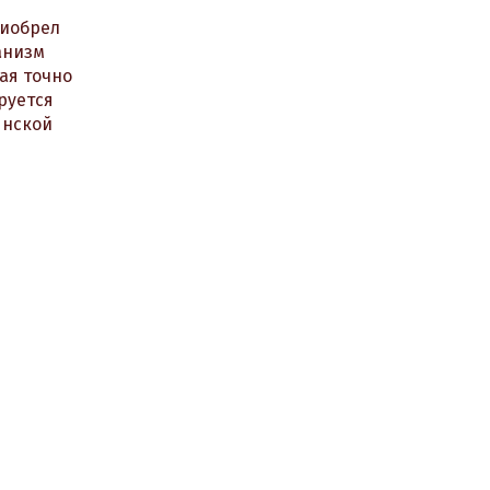
риобрел
анизм
ая точно
руется
янской