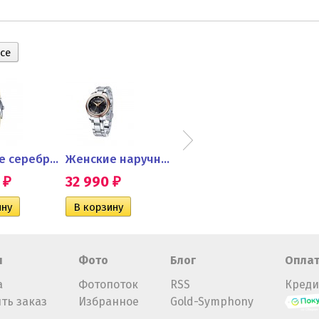
Женские серебряные часы
Женские наручные часы из...
Часы женские из серебра с...
0
32 990
31 990
35 
₽
₽
₽
н
Фото
Блог
Опла
а
Фотопоток
RSS
Креди
ть заказ
Избранное
Gold-Symphony