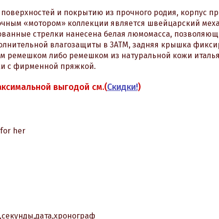
поверхностей и покрытию из прочного родия, корпус п
точным «мотором» коллекции является швейцарский мех
ованные стрелки нанесена белая люмомасса, позволяющ
полнительной влагозащиты в 3АТМ, задняя крышка фикси
м ремешком либо ремешком из натуральной кожи италь
и с фирменной пряжкой.
аксимальной выгодой см.(
Скидки!
)
for her
,секунды,дата,хронограф