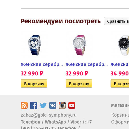
Рекомендуем посмотреть
Женские наручные часы из...
Женские серебряные часы
Женские серебряные часы...
32 990
32 990
34 99
₽
₽
Магази
zakaz@gold-symphony.ru
Корзин
Телефон / WhatsApp / Viber /: +7
Оформи
(905) 156-01-05 Телефон /