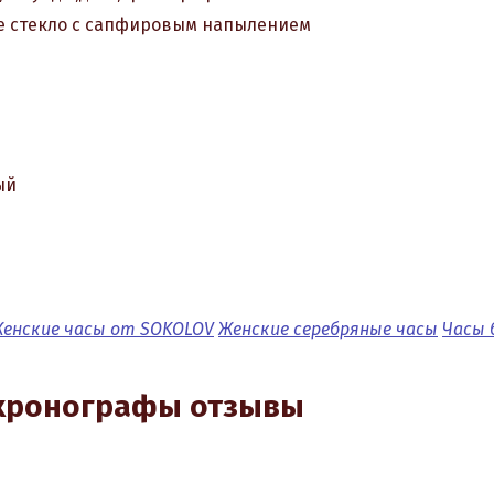
 стекло с сапфировым напылением
ый
енские часы от SOKOLOV
Женские серебряные часы
Часы 
 хронографы отзывы