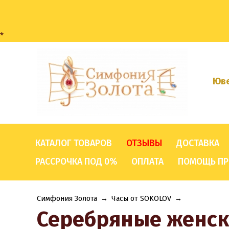
*
Юве
КАТАЛОГ ТОВАРОВ
ОТЗЫВЫ
ДОСТАВКА
РАССРОЧКА ПОД 0%
ОПЛАТА
ПОМОЩЬ ПР
Симфония Золота
→
Часы от SOKOLOV
→
Серебряные женск