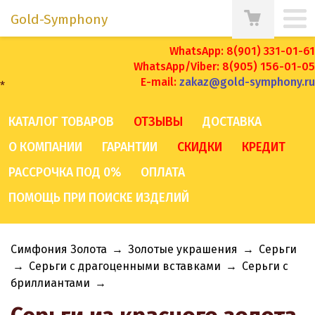
Gold-Symphony
WhatsApp: 8(901) 331-01-61
WhatsApp/Viber: 8(905) 156-01-05
E-mail:
zakaz@gold-symphony.ru
*
КАТАЛОГ ТОВАРОВ
ОТЗЫВЫ
ДОСТАВКА
О КОМПАНИИ
ГАРАНТИИ
СКИДКИ
КРЕДИТ
РАССРОЧКА ПОД 0%
ОПЛАТА
ПОМОЩЬ ПРИ ПОИСКЕ ИЗДЕЛИЙ
Симфония Золота
→
Золотые украшения
→
Серьги
→
Серьги с драгоценными вставками
→
Серьги с
бриллиантами
→