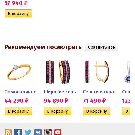
57 940
₽
Рекомендуем посмотреть
..
Помолвочное кольцо из...
Широкие серьги из красного...
Серьги из красного золота с...
44 290
94 890
71 490
123 
₽
₽
₽