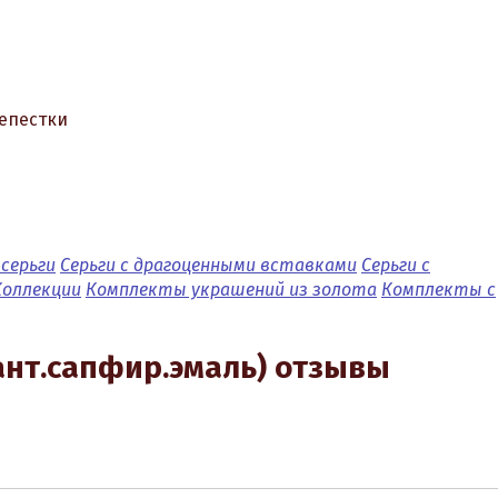
лепестки
серьги
Серьги с драгоценными вставками
Серьги с
Коллекции
Комплекты украшений из золота
Комплекты с
иант.сапфир.эмаль) отзывы