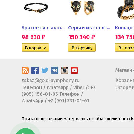
Подвеска из золота с...
Обручальное кольцо с...
Браслет из золота с черными...
Серьги из золота с черными...
98 630
150 340
134 7
₽
₽
₽
Магази
zakaz@gold-symphony.ru
Корзин
Телефон / WhatsApp / Viber /: +7
Оформи
(905) 156-01-05 Телефон /
WhatsApp / +7 (901) 331-01-61
При использовании материалов с сайта
ювелирного И