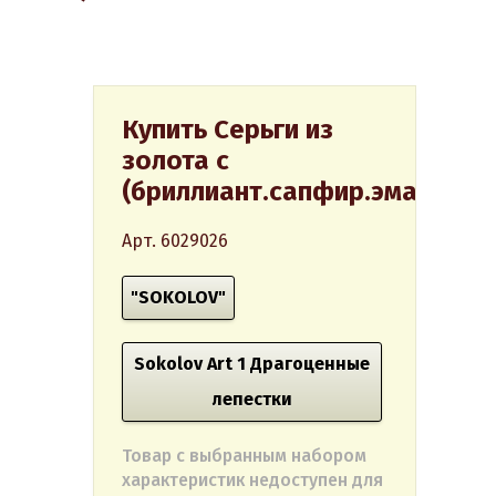
Купить Серьги из
золота с
(бриллиант.сапфир.эмаль)
Арт. 6029026
"SOKOLOV"
Sokolov Art 1 Драгоценные
лепестки
Товар с выбранным набором
характеристик недоступен для