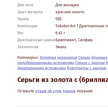
Для кого
Для женщин
Цвет металла
красное золото
Проба
585
Коллекция
Sokolov Art 1 Драгоценные 
Вес
6.45 г
Драгоценные камни
Бриллиант, Сапфир
Технология
Эмаль
Категории:
Золотые украшения
Серьги
Длинные 
полудрагоценными вставками
Серьги с эмалью
драгоценными вставками
Комплекты с эмалью
Серьги из золота с (брилл
Оставьте
отзыв об этом товаре
первым!