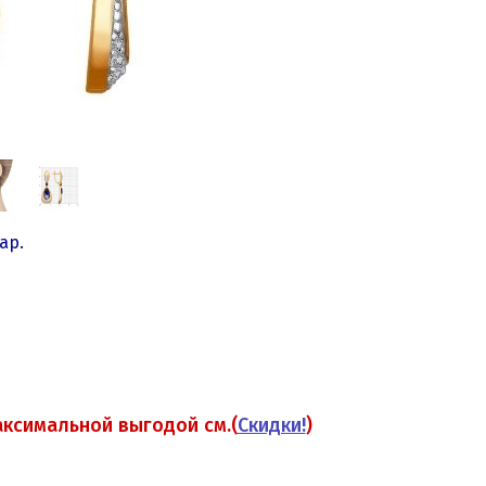
ар.
аксимальной выгодой см.(
Скидки!
)