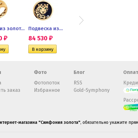
Кольцо из золота с...
Подвеска из...
Серьги из золота с...
50
84 530
126 870
86 
₽
₽
₽
н
Фото
Блог
Опла
а
Фотопоток
RSS
Креди
ть заказ
Избранное
Gold-Symphony
Расср
нтернет-магазина "Симфония золота"
, обязательно укажите пря