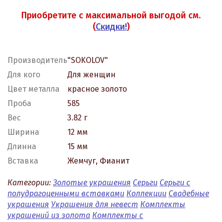
Приобретите с максимальной выгодой см.
(
Скидки!
)
Производитель
"SOKOLOV"
Для кого
Для женщин
Цвет металла
красное золото
Проба
585
Вес
3.82 г
Ширина
12 мм
Длинна
15 мм
Вставка
Жемчуг, Фианит
Категории:
Золотые украшения
Серьги
Серьги с
полудрагоценными вставками
Коллекции
Свадебные
украшения
Украшения для невест
Комплекты
украшений из золота
Комплекты с