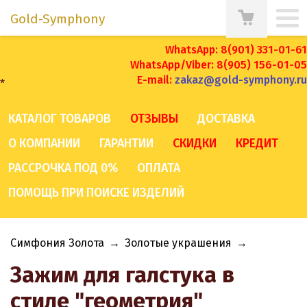
Gold-Symphony
WhatsApp: 8(901) 331-01-61
WhatsApp/Viber: 8(905) 156-01-05
E-mail:
zakaz@gold-symphony.ru
*
КАТАЛОГ ТОВАРОВ
ОТЗЫВЫ
ДОСТАВКА
О КОМПАНИИ
ГАРАНТИИ
СКИДКИ
КРЕДИТ
РАССРОЧКА ПОД 0%
ОПЛАТА
ПОМОЩЬ ПРИ ПОИСКЕ ИЗДЕЛИЙ
Симфония Золота
→
Золотые украшения
→
Зажим для галстука в
стиле "геометрия"