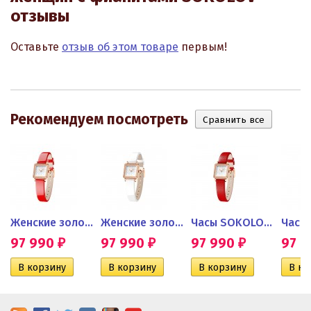
отзывы
Оставьте
отзыв об этом товаре
первым!
Рекомендуем посмотреть
OV для...
Женские золотые часы Diva с...
Женские золотые часы...
Часы SOKOLOV женские из...
97 990
97 990
97 990
97 
₽
₽
₽