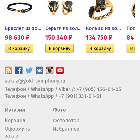
ьцо с...
Браслет из золота с черными...
Серьги из золота с черными...
Кольцо из золота с...
Подве
98 630
150 340
134 750
84 
₽
₽
₽
zakaz@gold-symphony.ru
Телефон / WhatsApp / Viber /: +7 (905) 156-01-05
Телефон / WhatsApp / +7 (901) 331-01-61
Магазин
Фото
Корзина
Фотопоток
Оформить
Избранное
заказ