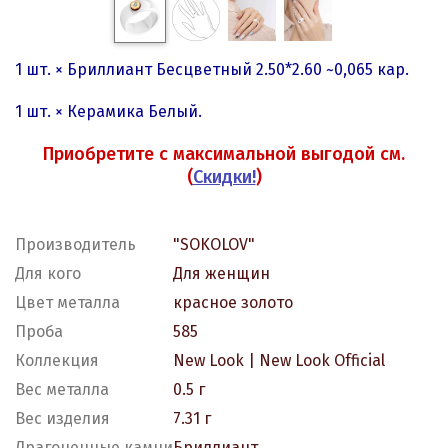
1 шт. × Бриллиант Бесцветный 2.50*2.60 ~0,065 кар.
1 шт. × Керамика Белый.
Приобретите с максимальной выгодой см.
(
Скидки!
)
Производитель
"SOKOLOV"
Для кого
Для женщин
Цвет металла
красное золото
Проба
585
Коллекция
New Look | New Look Official
Вес металла
0.5 г
Вес изделия
7.31 г
Драгоценные камни
Бриллиант