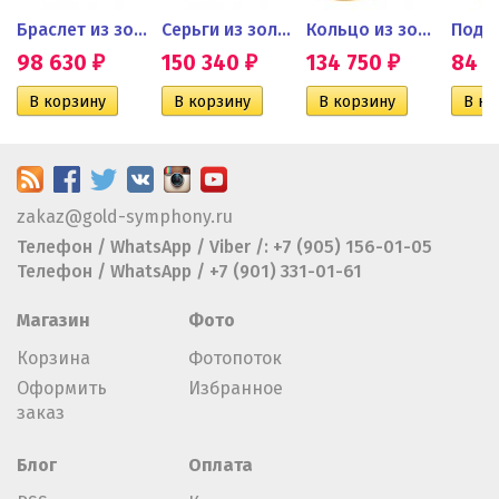
ьцо с...
Браслет из золота с черными...
Серьги из золота с черными...
Кольцо из золота с...
Подве
98 630
150 340
134 750
84 
₽
₽
₽
zakaz@gold-symphony.ru
Телефон / WhatsApp / Viber /: +7 (905) 156-01-05
Телефон / WhatsApp / +7 (901) 331-01-61
Магазин
Фото
Корзина
Фотопоток
Оформить
Избранное
заказ
Блог
Оплата