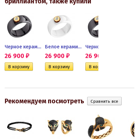
бриллиантом, также купили
ьцо с...
Черное керамическое кольцо...
Белое керамическое кольцо с...
Черное керамическое кольцо...
26 900
26 900
26 900
26 
₽
₽
₽
Рекомендуем посмотреть