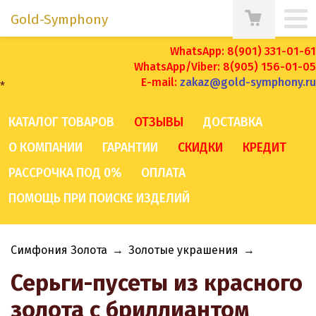
Gold-Symphony
WhatsApp: 8(901) 331-01-61
WhatsApp/Viber: 8(905) 156-01-05
E-mail:
zakaz@gold-symphony.ru
*
КАТАЛОГ ТОВАРОВ
ОТЗЫВЫ
ДОСТАВКА
О КОМПАНИИ
ГАРАНТИИ
СКИДКИ
КРЕДИТ
РАССРОЧКА ПОД 0%
ОПЛАТА
ПОМОЩЬ ПРИ ПОИСКЕ ИЗДЕЛИЙ
Симфония Золота
→
Золотые украшения
→
Серьги-пусеты из красного
золота с бриллиантом