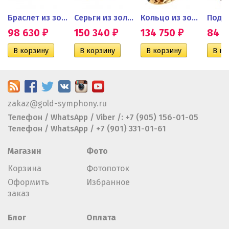
ьцо с...
Браслет из золота с черными...
Серьги из золота с черными...
Кольцо из золота с...
Подве
98 630
150 340
134 750
84 
₽
₽
₽
zakaz@gold-symphony.ru
Телефон / WhatsApp / Viber /: +7 (905) 156-01-05
Телефон / WhatsApp / +7 (901) 331-01-61
Магазин
Фото
Корзина
Фотопоток
Оформить
Избранное
заказ
Блог
Оплата