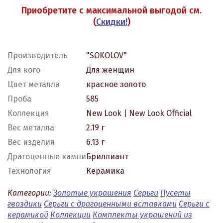
Приобретите с максимальной выгодой см.
(
Скидки!
)
Производитель
"SOKOLOV"
Для кого
Для женщин
Цвет металла
красное золото
Проба
585
Коллекция
New Look | New Look Official
Вес металла
2.19 г
Вес изделия
6.13 г
Драгоценные камни
Бриллиант
Технология
Керамика
Категории:
Золотые украшения
Серьги
Пусеты
гвоздики
Серьги с драгоценными вставками
Серьги с
керамикой
Коллекции
Комплекты украшений из