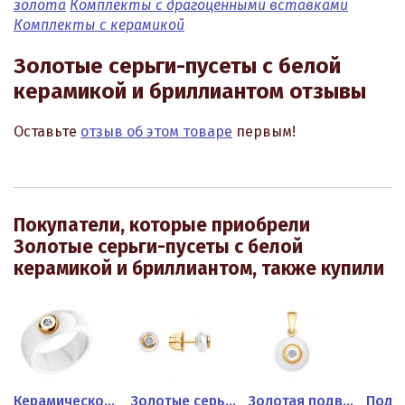
золота
Комплекты с драгоценными вставками
Комплекты с керамикой
Золотые серьги-пусеты с белой
керамикой и бриллиантом отзывы
Оставьте
отзыв об этом товаре
первым!
Покупатели, которые приобрели
Золотые серьги-пусеты с белой
керамикой и бриллиантом, также купили
браслет...
Керамическое белое кольцо с...
Золотые серьги пусеты с...
Золотая подвеска с белой...