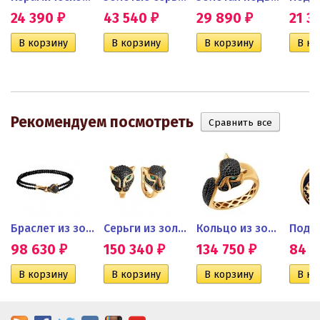
24 390
43 540
29 890
21 3
₽
₽
₽
Рекомендуем посмотреть
ьцо с...
Браслет из золота с черными...
Серьги из золота с черными...
Кольцо из золота с...
Подве
98 630
150 340
134 750
84 
₽
₽
₽