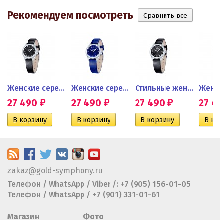
Рекомендуем посмотреть
V для...
Женские серебряные часы...
Женские серебряные часы с...
Стильные женские серебряные...
27 490
27 490
27 490
27 
₽
₽
₽
zakaz@gold-symphony.ru
Телефон / WhatsApp / Viber /: +7 (905) 156-01-05
Телефон / WhatsApp / +7 (901) 331-01-61
Магазин
Фото