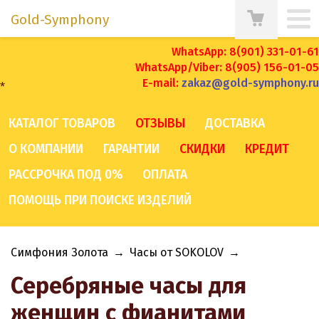
Gold-Symphony
WhatsApp: 8(901) 331-01-61
WhatsApp/Viber: 8(905) 156-01-05
E-mail:
zakaz@gold-symphony.ru
*
КАТАЛОГ ТОВАРОВ
ОТЗЫВЫ
ДОСТАВКА
О КОМПАНИИ
ГАРАНТИИ
СКИДКИ
КРЕДИТ
РАССРОЧКА ПОД 0%
ОПЛАТА
ПОМОЩЬ ПРИ ПОИСКЕ ИЗДЕЛИЙ
Симфония Золота
→
Часы от SOKOLOV
→
Серебряные часы для
женщин с фианитами