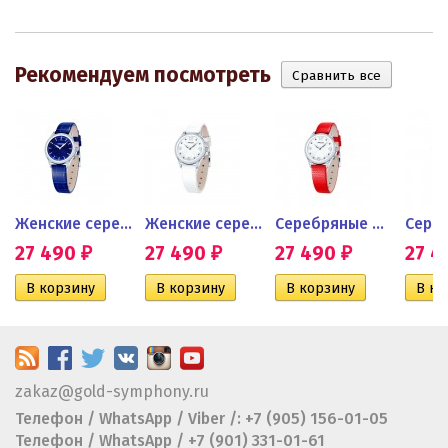
Рекомендуем посмотреть
енщин...
Женские серебряные часы с...
Женские серебряные часы...
Серебряные женские часы с...
27 490
27 490
27 490
27 
₽
₽
₽
zakaz@gold-symphony.ru
Телефон / WhatsApp / Viber /: +7 (905) 156-01-05
Телефон / WhatsApp / +7 (901) 331-01-61