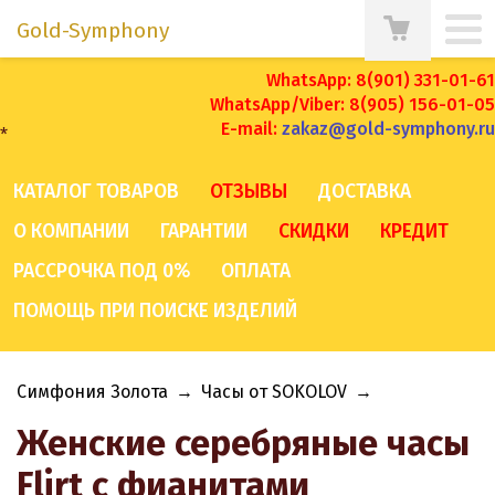
Gold-Symphony
WhatsApp: 8(901) 331-01-61
WhatsApp/Viber: 8(905) 156-01-05
E-mail:
zakaz@gold-symphony.ru
*
КАТАЛОГ ТОВАРОВ
ОТЗЫВЫ
ДОСТАВКА
О КОМПАНИИ
ГАРАНТИИ
СКИДКИ
КРЕДИТ
РАССРОЧКА ПОД 0%
ОПЛАТА
ПОМОЩЬ ПРИ ПОИСКЕ ИЗДЕЛИЙ
Симфония Золота
→
Часы от SOKOLOV
→
Женские серебряные часы
Flirt с фианитами