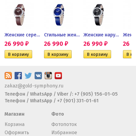
сы...
Женские серебряные часы
Стильные женские серебряные...
Женские наручные серебряные...
26 990
26 990
26 990
26 
₽
₽
₽
zakaz@gold-symphony.ru
Телефон / WhatsApp / Viber /: +7 (905) 156-01-05
Телефон / WhatsApp / +7 (901) 331-01-61
Магазин
Фото
Корзина
Фотопоток
Оформить
Избранное