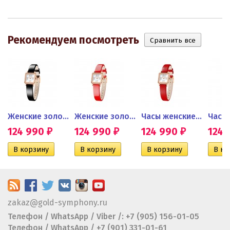
Рекомендуем посмотреть
ин с...
Женские золотые часы с...
Женские золотые часы с...
Часы женские из золота с...
124 990
124 990
124 990
124
₽
₽
₽
zakaz@gold-symphony.ru
Телефон / WhatsApp / Viber /: +7 (905) 156-01-05
Телефон / WhatsApp / +7 (901) 331-01-61