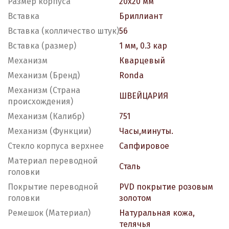
Размер корпуса
20х20 мм
Вставка
Бриллиант
Вставка (колличество штук)
56
Вставка (размер)
1 мм, 0.3 кар
Механизм
Кварцевый
Механизм (Бренд)
Ronda
Механизм (Страна
ШВЕЙЦАРИЯ
происхождения)
Механизм (Калибр)
751
Механизм (Функции)
Часы,минуты.
Стекло корпуса верхнее
Сапфировое
Материал переводной
Сталь
головки
Покрытие переводной
PVD покрытие розовым
головки
золотом
Ремешок (Материал)
Натуральная кожа,
телячья