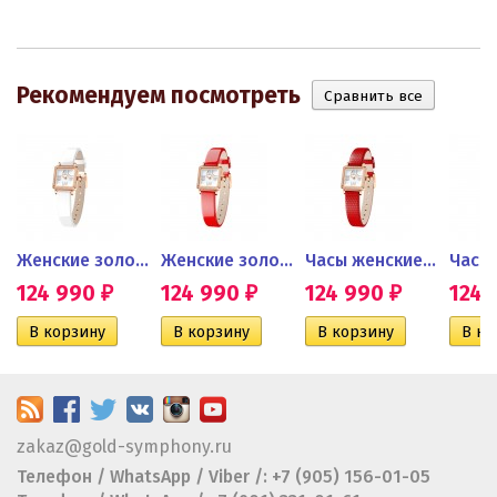
Рекомендуем посмотреть
нтами...
Женские золотые часы...
Женские золотые часы с...
Часы женские из золота с...
124 990
124 990
124 990
124
₽
₽
₽
zakaz@gold-symphony.ru
Телефон / WhatsApp / Viber /: +7 (905) 156-01-05