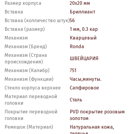
Размер корпуса
20х20 мм
Вставка
Бриллиант
Вставка (колличество штук)
56
Вставка (размер)
1 мм, 0.3 кар
Механизм
Кварцевый
Механизм (Бренд)
Ronda
Механизм (Страна
ШВЕЙЦАРИЯ
происхождения)
Механизм (Калибр)
751
Механизм (Функции)
Часы,минуты.
Стекло корпуса верхнее
Сапфировое
Материал переводной
Сталь
головки
Покрытие переводной
PVD покрытие розовым
головки
золотом
Ремешок (Материал)
Натуральная кожа,
телячья